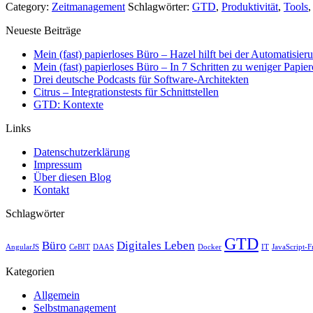
Category:
Zeitmanagement
Schlagwörter:
GTD
,
Produktivität
,
Tools
Neueste Beiträge
Mein (fast) papierloses Büro – Hazel hilft bei der Automatisier
Mein (fast) papierloses Büro – In 7 Schritten zu weniger Papie
Drei deutsche Podcasts für Software-Architekten
Citrus – Integrationstests für Schnittstellen
GTD: Kontexte
Links
Datenschutzerklärung
Impressum
Über diesen Blog
Kontakt
Schlagwörter
GTD
Büro
Digitales Leben
AngularJS
CeBIT
DAAS
Docker
IT
JavaScript-
Kategorien
Allgemein
Selbstmanagement