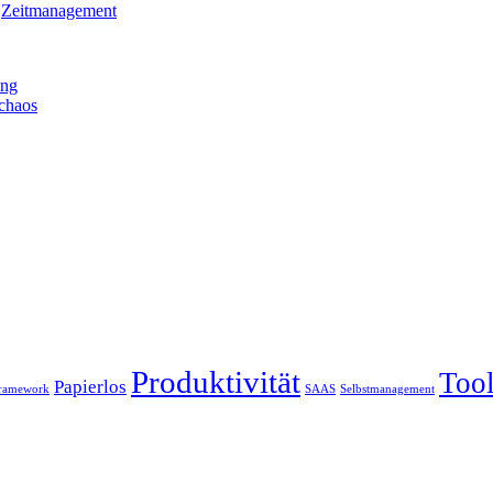
,
Zeitmanagement
ung
rchaos
Produktivität
Too
Papierlos
Framework
SAAS
Selbstmanagement