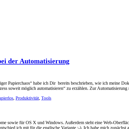
 bei der Automatisierung
niger Papierchaos“ habe ich Dir bereits beschrieben, wie ich meine Dok
ozess soweit möglich automatisieren“ zu erzählen. Zur Automatisierun
apierlos
,
Produktivität
,
Tools
rome sowie für OS X und Windows. Außerdem steht eine Web-Oberfläche
entschied ich mit für die englische Variante :-). Ich habe mich zunäch