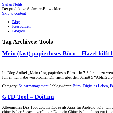
Stefan Nehls
Der produktive Software-Entwickler
Skip to content
Blog
Ressourcen
Blogroll
Tag Archives:
Tools
Mein (fast) papierloses Büro – Hazel hilft
Im Blog Artikel „Mein (fast) papierloses Büro – In 7 Schritten zu we
führen. Ich habe versprochen Dir mehr über den Schritt 5 “Ablagepr
Category:
Selbstmanagement
Schlagwörter:
Büro
,
Digitales Leben
,
P
GTD-Tool – Doit.im
Allgemeines Das Tool doit.im gibt es als Apps für Android, iOS, Ch
chinesischer Sprache verfügbar. Da mein Chinesisch nicht so gut ist, 