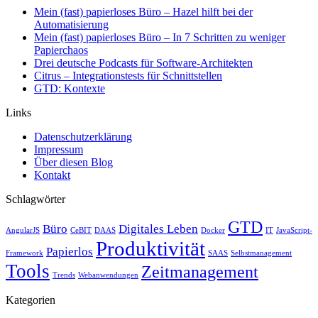
Mein (fast) papierloses Büro – Hazel hilft bei der
Automatisierung
Mein (fast) papierloses Büro – In 7 Schritten zu weniger
Papierchaos
Drei deutsche Podcasts für Software-Architekten
Citrus – Integrationstests für Schnittstellen
GTD: Kontexte
Links
Datenschutzerklärung
Impressum
Über diesen Blog
Kontakt
Schlagwörter
GTD
Büro
Digitales Leben
AngularJS
CeBIT
DAAS
Docker
IT
JavaScript-
Produktivität
Papierlos
Framework
SAAS
Selbstmanagement
Tools
Zeitmanagement
Trends
Webanwendungen
Kategorien