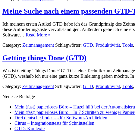
Meine Suche nach einem passenden GTD-
Ich meinem ersten Artikel GTD habe ich das Grundprinzip des Zeitm
diese Anforderungsliste vervollständigen. Außerdem gebe ich eine ers
Software…
Read More »
Category:
Zeitmanagement
Schlagwörter:
GTD
,
Produktivität
,
Tools
Getting things Done (GTD)
Was ist Getting Things Done? GTD ist eine Technik zum Zeitmanagem
(GTD), weshalb ich nur eine ganz kurze Einleitung geben möchte. I
Category:
Zeitmanagement
Schlagwörter:
GTD
,
Produktivität
,
Tools
Neueste Beiträge
Mein (fast) papierloses Büro – Hazel hilft bei der Automatisier
Mein (fast) papierloses Büro – In 7 Schritten zu weniger Papie
Drei deutsche Podcasts für Software-Architekten
Citrus – Integrationstests für Schnittstellen
GTD: Kontexte