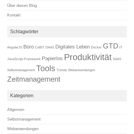
Über diesen Blog
Kontakt
Schlagwörter
GTD
Büro
Digitales Leben
AngularJS
CeBIT
DAAS
Docker
IT
Produktivität
Papierlos
JavaScript-Framework
SAAS
Tools
Selbstmanagement
Trends
Webanwendungen
Zeitmanagement
Kategorien
Allgemein
Selbstmanagement
Webanwendungen