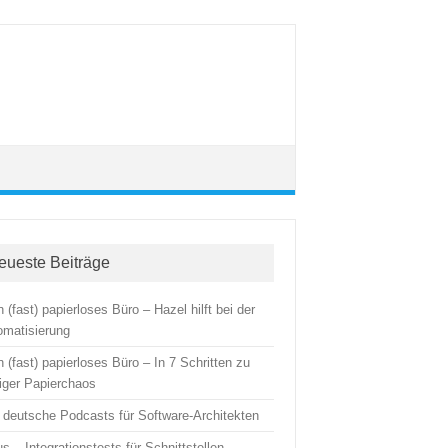
eueste Beiträge
 (fast) papierloses Büro – Hazel hilft bei der
omatisierung
 (fast) papierloses Büro – In 7 Schritten zu
iger Papierchaos
i deutsche Podcasts für Software-Architekten
us – Integrationstests für Schnittstellen