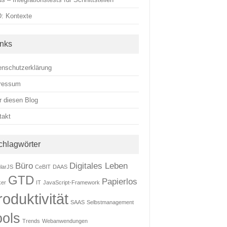
: Kontexte
inks
enschutzerklärung
ressum
r diesen Blog
takt
chlagwörter
Büro
Digitales Leben
larJS
CeBIT
DAAS
GTD
Papierlos
ker
IT
JavaScript-Framework
roduktivität
SAAS
Selbstmanagement
ools
Trends
Webanwendungen