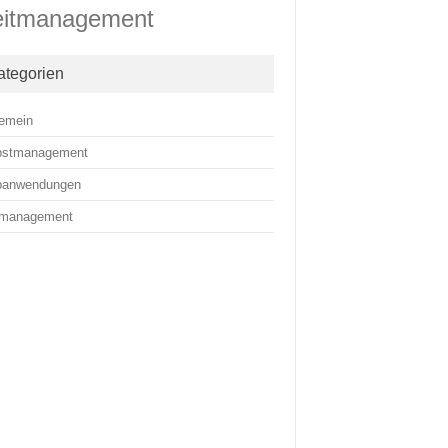
eitmanagement
ategorien
gemein
bstmanagement
anwendungen
tmanagement