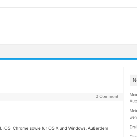
N
Mein
0 Comment
Aut
Mein
wen
Dre
oid, iOS, Chrome sowie für OS X und Windows. Außerdem
Citr