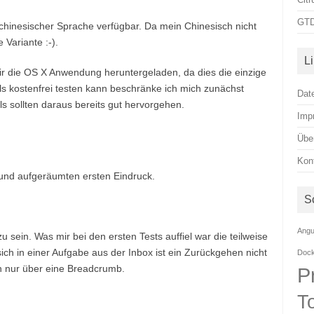
GTD
d chinesischer Sprache verfügbar. Da mein Chinesisch nicht
e Variante :-).
L
r die OS X Anwendung heruntergeladen, da dies die einzige
ls kostenfrei testen kann beschränke ich mich zunächst
Dat
s sollten daraus bereits gut hervorgehen.
Imp
Übe
Kon
 und aufgeräumten ersten Eindruck.
S
Angu
sein. Was mir bei den ersten Tests auffiel war die teilweise
ch in einer Aufgabe aus der Inbox ist ein Zurückgehen nicht
Doc
rn nur über eine Breadcrumb.
P
T