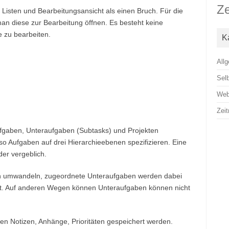
Z
Listen und Bearbeitungsansicht als einen Bruch. Für die
n diese zur Bearbeitung öffnen. Es besteht keine
e zu bearbeiten.
K
All
Sel
Web
Zei
ufgaben, Unteraufgaben (Subtasks) und Projekten
so Aufgaben auf drei Hierarchieebenen spezifizieren. Eine
der vergeblich.
n umwandeln, zugeordnete Unteraufgaben werden dabei
lt. Auf anderen Wegen können Unteraufgaben können nicht
n Notizen, Anhänge, Prioritäten gespeichert werden.