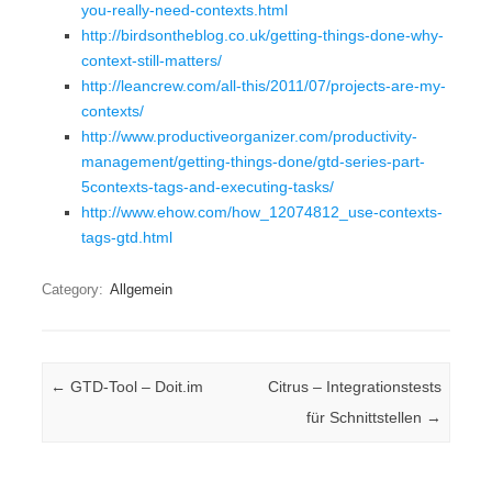
you-really-need-contexts.html
http://birdsontheblog.co.uk/getting-things-done-why-
context-still-matters/
http://leancrew.com/all-this/2011/07/projects-are-my-
contexts/
http://www.productiveorganizer.com/productivity-
management/getting-things-done/gtd-series-part-
5contexts-tags-and-executing-tasks/
http://www.ehow.com/how_12074812_use-contexts-
tags-gtd.html
Category:
Allgemein
Post navigation
←
GTD-Tool – Doit.im
Citrus – Integrationstests
für Schnittstellen
→