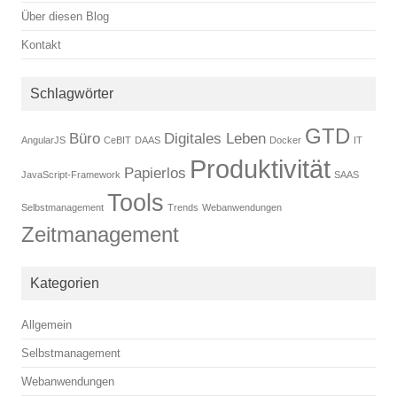
Über diesen Blog
Kontakt
Schlagwörter
GTD
Büro
Digitales Leben
AngularJS
CeBIT
DAAS
Docker
IT
Produktivität
Papierlos
JavaScript-Framework
SAAS
Tools
Selbstmanagement
Trends
Webanwendungen
Zeitmanagement
Kategorien
Allgemein
Selbstmanagement
Webanwendungen