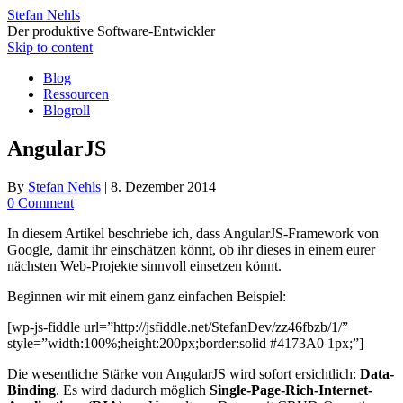
Stefan Nehls
Der produktive Software-Entwickler
Skip to content
Blog
Ressourcen
Blogroll
AngularJS
By
Stefan Nehls
|
8. Dezember 2014
0 Comment
In diesem Artikel beschriebe ich, dass AngularJS-Framework von
Google, damit ihr einschätzen könnt, ob ihr dieses in einem eurer
nächsten Web-Projekte sinnvoll einsetzen könnt.
Beginnen wir mit einem ganz einfachen Beispiel:
[wp-js-fiddle url=”http://jsfiddle.net/StefanDev/zz46fbzb/1/”
style=”width:100%;height:200px;border:solid #4173A0 1px;”]
Die wesentliche Stärke von AngularJS wird sofort ersichtlich:
Data-
Binding
. Es wird dadurch möglich
Single-Page-Rich-Internet-