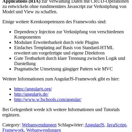
Applications (RIA)
zur Verwaltung Daten mit CRUD-Operationen
zu entwickeln ohne rundimentäres Javascript zur Verknüpfung von
Model und View zu schaffen.
Einige weitere Kernkompetenzen des Frameworks sind:
Dependency Injection zur Verknüpfung von verschiedenen
Komponenten
Modulare Erweiterbarkeit durch viele Plugins
Einfaches Templating auf Basis von Standard-HTML
erweitert um vorgefertigte und eigene Direktiven
Gute Testbarkeit durch klare Trennung zwischen Logik und
Darstellung
Pragmatische Umsetzung gängiger Pattern wie MVC
Weitere Informationen zum AngularJS-Framework gibt es hier:
https://angularjs.org/
http://angularjs.de/
http://www.w3schools.com/angular/
Bei Gelegenheit werde ich weitere Informationen und Tutorials
ergänzen.
Category:
Webanwendungen
Schlagwörter:
AngularJS
,
JavaScript-
Framework
,
Webanwendungen