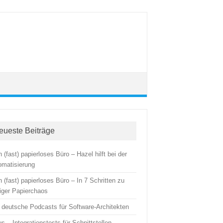
eueste Beiträge
 (fast) papierloses Büro – Hazel hilft bei der
omatisierung
 (fast) papierloses Büro – In 7 Schritten zu
iger Papierchaos
i deutsche Podcasts für Software-Architekten
us – Integrationstests für Schnittstellen