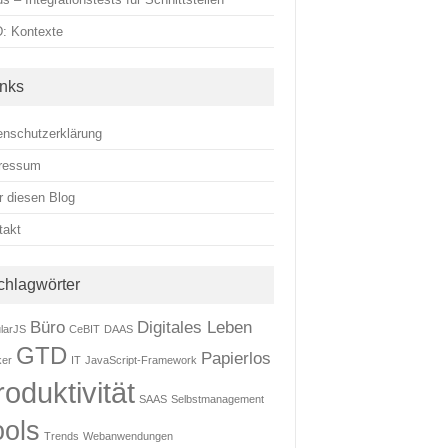
: Kontexte
inks
enschutzerklärung
ressum
r diesen Blog
takt
chlagwörter
Büro
Digitales Leben
larJS
CeBIT
DAAS
GTD
Papierlos
ker
IT
JavaScript-Framework
roduktivität
SAAS
Selbstmanagement
ools
Trends
Webanwendungen