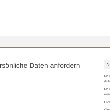
önliche Daten anfordern
N
Mein
Aut
Mein
wen
Dre
Citr