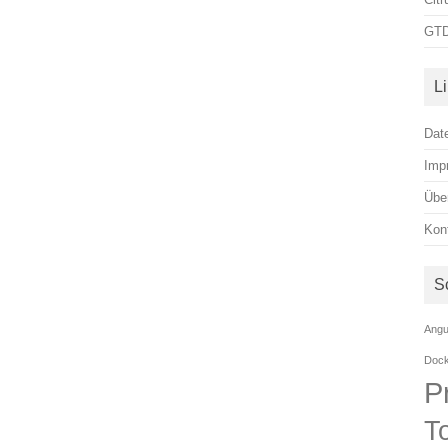
GTD
L
Dat
Imp
Übe
Kon
S
Angu
Doc
P
T